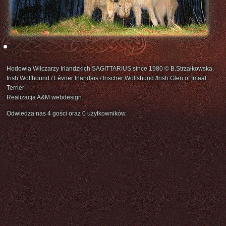
Hodowla Wilczarzy Irlandzkich SAGITTARIUS since 1980 © B.Strzałkowska.
Irish Wolfhound / Lévrier Irlandais / Irischer Wolfshund /Irish Glen of Imaal
Terrier
Realizacja A&M webdesign.
Odwiedza nas 4 gości oraz 0 użytkowników.