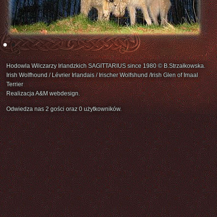
Hodowla Wilczarzy Irlandzkich SAGITTARIUS since 1980 © B.Strzałkowska.
Irish Wolfhound / Lévrier Irlandais / Irischer Wolfshund /Irish Glen of Imaal
Terrier
Realizacja A&M webdesign.
Odwiedza nas 2 gości oraz 0 użytkowników.