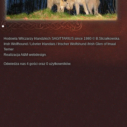
Hodowla Wilczarzy Irlandzkich SAGITTARIUS since 1980 © B.Strzałkowska.
Irish Wolfhound / Lévrier Irlandais / Irischer Wolfshund /Irish Glen of Imaal
Terrier
Realizacja A&M webdesign.
Odwiedza nas 4 gości oraz 0 użytkowników.