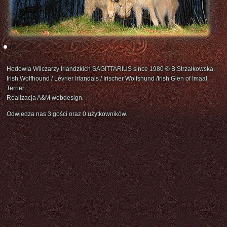
Hodowla Wilczarzy Irlandzkich SAGITTARIUS since 1980 © B.Strzałkowska.
Irish Wolfhound / Lévrier Irlandais / Irischer Wolfshund /Irish Glen of Imaal
Terrier
Realizacja A&M webdesign.
Odwiedza nas 3 gości oraz 0 użytkowników.