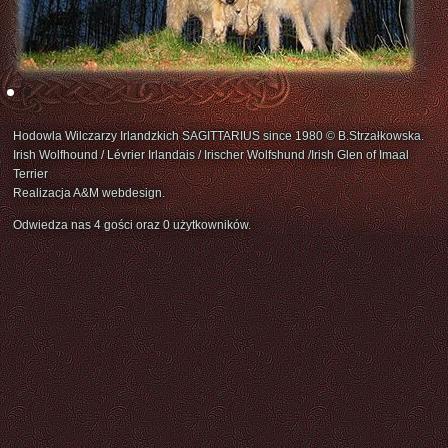
Hodowla Wilczarzy Irlandzkich SAGITTARIUS since 1980 © B.Strzałkowska.
Irish Wolfhound / Lévrier Irlandais / Irischer Wolfshund /Irish Glen of Imaal
Terrier
Realizacja A&M webdesign.
Odwiedza nas 4 gości oraz 0 użytkowników.