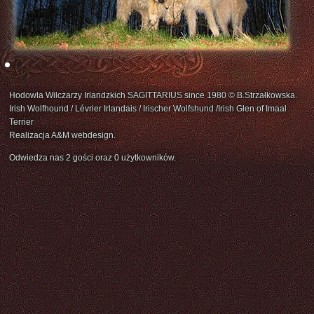
Hodowla Wilczarzy Irlandzkich SAGITTARIUS since 1980 © B.Strzałkowska.
Irish Wolfhound / Lévrier Irlandais / Irischer Wolfshund /Irish Glen of Imaal
Terrier
Realizacja A&M webdesign.
Odwiedza nas 2 gości oraz 0 użytkowników.