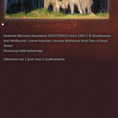
Hodowla Wilczarzy Irlandzkich SAGITTARIUS since 1980 © B.Strzałkowska.
Irish Wolfhound / Lévrier Irlandais / Irischer Wolfshund /Irish Glen of Imaal
Terrier
Realizacja A&M webdesign.
Odwiedza nas 1 gość oraz 0 użytkowników.