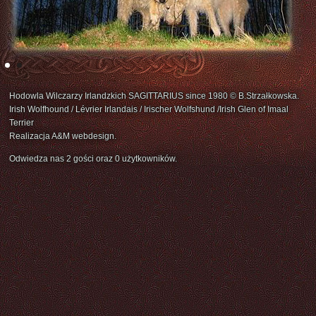
Hodowla Wilczarzy Irlandzkich SAGITTARIUS since 1980 © B.Strzałkowska.
Irish Wolfhound / Lévrier Irlandais / Irischer Wolfshund /Irish Glen of Imaal
Terrier
Realizacja A&M webdesign.
Odwiedza nas 2 gości oraz 0 użytkowników.