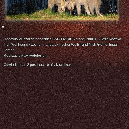
Hodowla Wilczarzy Irlandzkich SAGITTARIUS since 1980 © B.Strzałkowska.
Irish Wolfhound / Lévrier Irlandais / Irischer Wolfshund /Irish Glen of Imaal
Terrier
Realizacja A&M webdesign.
Odwiedza nas 2 gości oraz 0 użytkowników.