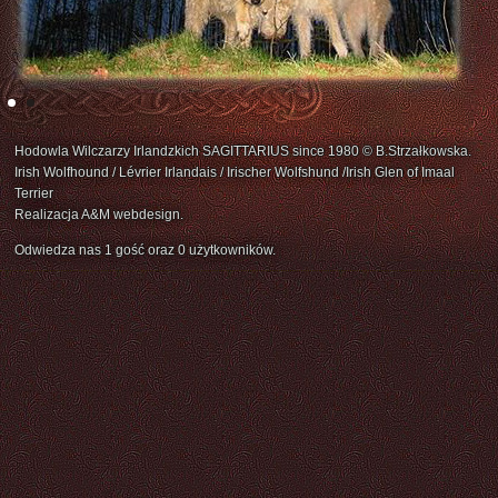
Hodowla Wilczarzy Irlandzkich SAGITTARIUS since 1980 © B.Strzałkowska.
Irish Wolfhound / Lévrier Irlandais / Irischer Wolfshund /Irish Glen of Imaal
Terrier
Realizacja A&M webdesign.
Odwiedza nas 1 gość oraz 0 użytkowników.