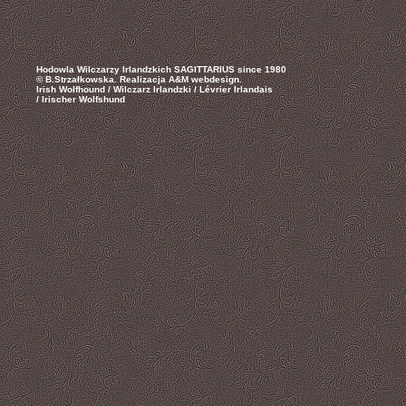
Hodowla Wilczarzy Irlandzkich SAGITTARIUS since 1980
© B.Strzałkowska.
Realizacja A&M webdesign.
Irish Wolfhound / Wilczarz Irlandzki / Lévrier Irlandais
/ Irischer Wolfshund